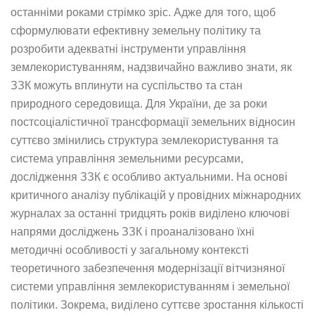
останніми роками стрімко зріс. Адже для того, щоб
сформулювати ефективну земельну політику та
розробити адекватні інструменти управління
землекористуванням, надзвичайно важливо знати, як
ЗЗК можуть вплинути на суспільство та стан
природного середовища. Для України, де за роки
постсоціалістичної трансформації земельних відносин
суттєво змінились структура землекористування та
система управління земельними ресурсами,
дослідження ЗЗК є особливо актуальними. На основі
критичного аналізу публікацій у провідних міжнародних
журналах за останні тридцять років виділено ключові
напрями досліджень ЗЗК і проаналізовано їхні
методичні особливості у загальному контексті
теоретичного забезпечення модернізації вітчизняної
системи управління землекористуванням і земельної
політики. Зокрема, виділено суттєве зростання кількості