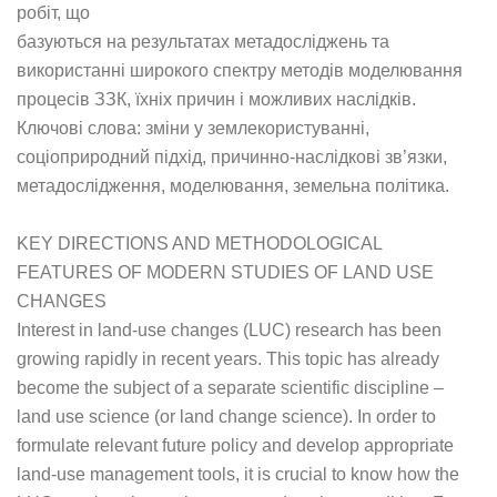
робіт, що
базуються на результатах метадосліджень та
використанні широкого спектру методів моделювання
процесів ЗЗК, їхніх причин і можливих наслідків.
Ключові слова: зміни у землекористуванні,
соціоприродний підхід, причинно-наслідкові зв’язки,
метадослідження, моделювання, земельна політика.
KEY DIRECTIONS AND METHODOLOGICAL
FEATURES OF MODERN STUDIES OF LAND USE
CHANGES
Interest in land-use changes (LUC) research has been
growing rapidly in recent years. This topic has already
become the subject of a separate scientific discipline –
land use science (or land change science). In order to
formulate relevant future policy and develop appropriate
land-use management tools, it is crucial to know how the