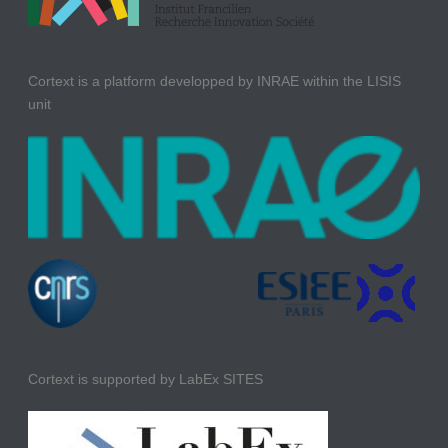
Cortext is a platform developped by INRAE within the LISIS
unit
Cortext is supported by LabEx SITES