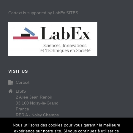
Cortext is supported by LabEx SITES
VISIT US
Cortext
LISIS
2 Allée Jean Renoir
93 160 Noisy-le-Grand
France
RER A - Noisy Champs
https://www.cortext.net/contact/
Nous utilisons des cookies pour vous garantir la meilleure
expérience sur notre site. Si vous continuez à utiliser ce